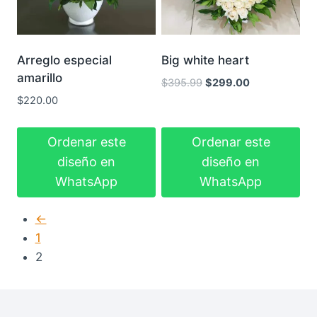
Arreglo especial
Big white heart
amarillo
El
El
$
395.99
$
299.00
precio
precio
$
220.00
original
actual
era:
es:
Ordenar este
Ordenar este
$395.99.
$299.00.
diseño en
diseño en
WhatsApp
WhatsApp
←
1
2