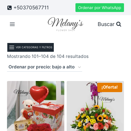
Saltar
+50370567711
Ordenar por WhatsApp
al
contenido
Buscar
VER CATEGORIAS Y FILTROS
Ordenado
Mostrando 101–104 de 104 resultados
por
precio:
bajo
¡Oferta!
a
alto