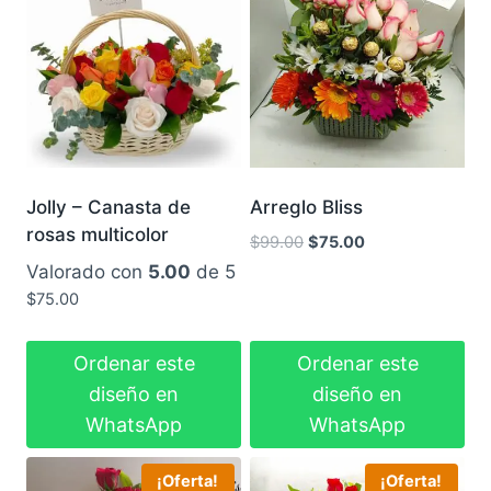
Jolly – Canasta de
Arreglo Bliss
rosas multicolor
El
El
$
99.00
$
75.00
precio
precio
Valorado con
5.00
de 5
original
actual
$
75.00
era:
es:
$99.00.
$75.00.
Ordenar este
Ordenar este
diseño en
diseño en
WhatsApp
WhatsApp
¡Oferta!
¡Oferta!