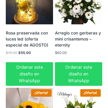
Rosa preservada con
Arreglo con gerberas y
luces led (oferta
mini crisantemos –
especial de AGOSTO)
eternity
El
El
$
75.00
$
55.00
$
60.00
precio
precio
original
actual
Ordenar este
Ordenar este
era:
es:
diseño en
diseño en
$75.00.
$55.00.
WhatsApp
WhatsApp
¡Oferta!
¡Oferta!