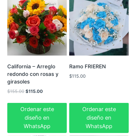
California – Arreglo
Ramo FRIEREN
redondo con rosas y
$
115.00
girasoles
El
El
$
155.00
$
115.00
precio
precio
original
actual
Ordenar este
Ordenar este
era:
es:
diseño en
diseño en
$155.00.
$115.00.
WhatsApp
WhatsApp