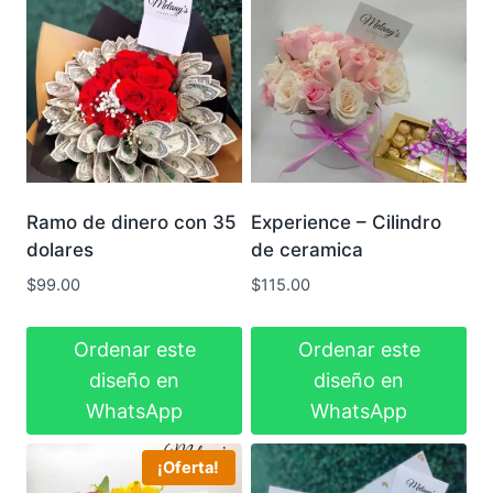
Ramo de dinero con 35
Experience – Cilindro
dolares
de ceramica
$
99.00
$
115.00
Ordenar este
Ordenar este
diseño en
diseño en
WhatsApp
WhatsApp
¡Oferta!