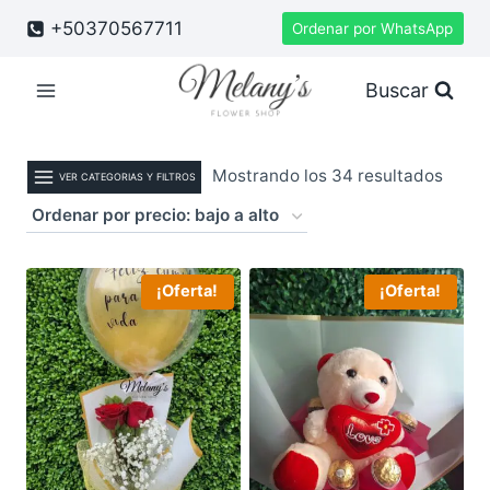
Saltar
+50370567711
Ordenar por WhatsApp
al
contenido
Buscar
Orde
Mostrando los 34 resultados
VER CATEGORIAS Y FILTROS
por
precio
bajo
¡Oferta!
¡Oferta!
a
alto