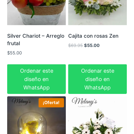
Silver Chariot – Arreglo
Cajita con rosas Zen
frutal
El
El
$
69.95
$
55.00
precio
precio
$
55.00
original
actual
era:
es:
Ordenar este
Ordenar este
$69.95.
$55.00.
diseño en
diseño en
WhatsApp
WhatsApp
¡Oferta!