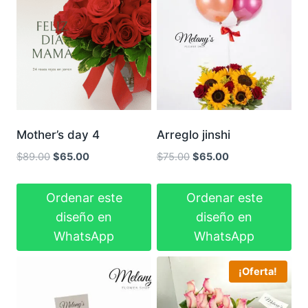
Mother’s day 4
Arreglo jinshi
El
El
El
El
$
89.00
$
65.00
$
75.00
$
65.00
precio
precio
precio
precio
original
actual
original
actual
Ordenar este
Ordenar este
era:
es:
era:
es:
diseño en
diseño en
$89.00.
$65.00.
$75.00.
$65.00.
WhatsApp
WhatsApp
¡Oferta!