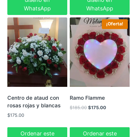
WhatsApp
WhatsApp
¡Oferta!
Centro de ataud con
Ramo Flamme
rosas rojas y blancas
El
El
$
185.00
$
175.00
precio
precio
$
175.00
original
actual
era:
es:
Ordenar este
Ordenar este
$185.00.
$175.00.