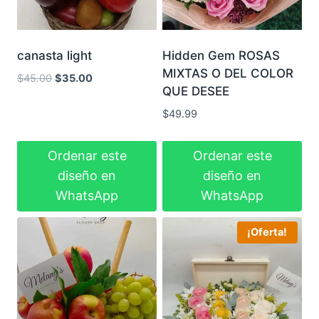
canasta light
Hidden Gem ROSAS
MIXTAS O DEL COLOR
El
El
$
45.00
$
35.00
QUE DESEE
precio
precio
original
actual
$
49.99
era:
es:
$45.00.
$35.00.
Ordenar este
Ordenar este
diseño en
diseño en
WhatsApp
WhatsApp
¡Oferta!