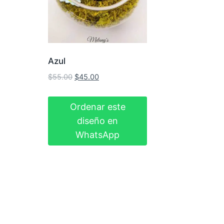
Azul
El
El
$
55.00
$
45.00
precio
precio
original
actual
Ordenar este
era:
es:
diseño en
$55.00.
$45.00.
WhatsApp