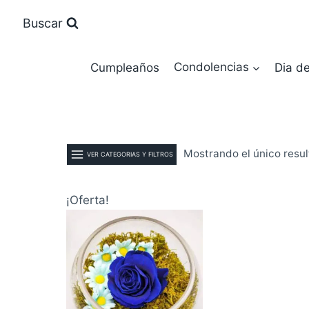
Saltar
Buscar
al
contenido
Cumpleaños
Condolencias
Dia d
Mostrando el único resu
VER CATEGORIAS Y FILTROS
¡Oferta!