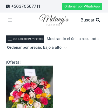
Saltar
+50370567711
Ordenar por WhatsApp
al
contenido
Buscar
Mostrando el único resultado
VER CATEGORIAS Y FILTROS
¡Oferta!