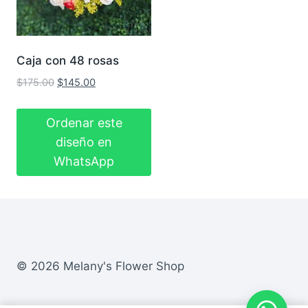
Caja con 48 rosas
El
El
$
175.00
$
145.00
precio
precio
original
actual
Ordenar este
era:
es:
diseño en
$175.00.
$145.00.
WhatsApp
© 2026 Melany's Flower Shop