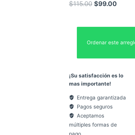
El
El
$
115.00
$
99.00
precio
preci
original
actual
era:
es:
Ordenar este arreg
$115.00.
$99.0
¡Su satisfacción es lo
mas importante!
Entrega garantizada
Pagos seguros
Aceptamos
múltiples formas de
pago