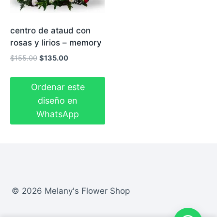
centro de ataud con
rosas y lirios – memory
El
El
$
155.00
$
135.00
precio
precio
original
actual
Ordenar este
era:
es:
diseño en
$155.00.
$135.00.
WhatsApp
© 2026 Melany's Flower Shop