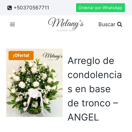
Saltar
+50370567711
Ordenar por WhatsApp
al
contenido
Buscar
¡Oferta!
Arreglo de
condolencia
s en base
de tronco –
ANGEL