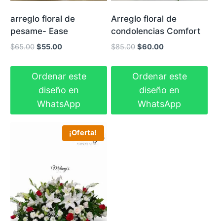
arreglo floral de
Arreglo floral de
pesame- Ease
condolencias Comfort
El
El
El
El
$
65.00
$
55.00
$
85.00
$
60.00
precio
precio
precio
precio
original
actual
original
actual
Ordenar este
Ordenar este
era:
es:
era:
es:
diseño en
diseño en
$65.00.
$55.00.
$85.00.
$60.00.
WhatsApp
WhatsApp
¡Oferta!