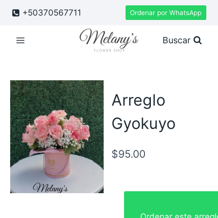
Saltar
+50370567711
Ordenar por WhatsApp
al
contenido
Buscar
Arreglo
Gyokuyo
$
95.00
Ordenar este arreg