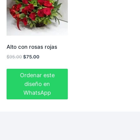
Alto con rosas rojas
El
El
$
95.00
$
75.00
precio
precio
original
actual
Ordenar este
era:
es:
diseño en
$95.00.
$75.00.
WhatsApp