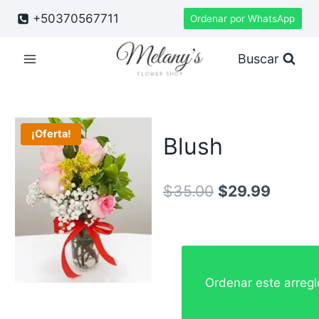
Saltar
+50370567711
Ordenar por WhatsApp
al
contenido
Buscar
¡Oferta!
Blush
El
El
$
35.00
$
29.99
precio
precio
original
actual
era:
es:
Ordenar este arreg
$35.00.
$29.99