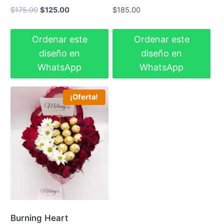
El
El
$
175.00
$
125.00
$
185.00
precio
precio
original
actual
Ordenar este
Ordenar este
era:
es:
diseño en
diseño en
$175.00.
$125.00.
WhatsApp
WhatsApp
¡Oferta!
Burning Heart