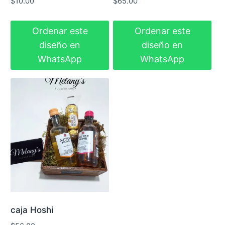
$
10.00
$
65.00
Ordenar este
Ordenar este
diseño en
diseño en
WhatsApp
WhatsApp
caja Hoshi