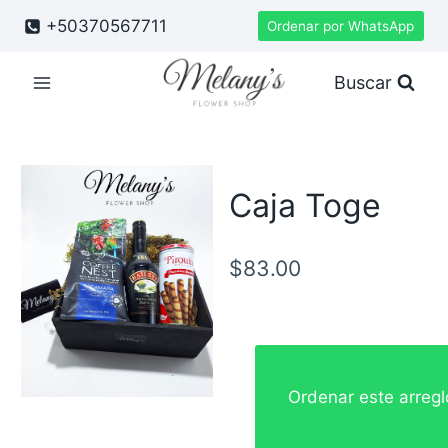
Saltar
+50370567711
Ordenar por WhatsApp
al
contenido
Buscar
Caja Toge
$
83.00
Ordenar este arreg