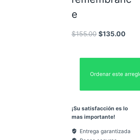
e
El
El
$
155.00
$
135.00
precio
prec
original
actu
era:
es:
Ordenar este arreg
$155.00.
$135
¡Su satisfacción es lo
mas importante!
Entrega garantizada