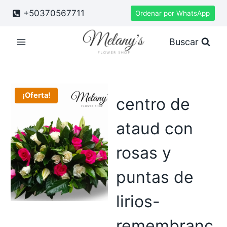
Saltar
+50370567711
Ordenar por WhatsApp
al
contenido
Buscar
¡Oferta!
centro de
ataud con
rosas y
puntas de
lirios-
remembranc