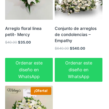
Arreglo floral linea
Conjunto de arreglos
petit- Mercy
de condolencias –
Empathy
El
El
$
40.00
$
35.00
precio
precio
El
El
$
640.00
$
540.00
original
actual
precio
precio
era:
es:
original
actual
Ordenar este
Ordenar este
$40.00.
$35.00.
era:
es:
diseño en
diseño en
$640.00.
$540.00.
WhatsApp
WhatsApp
¡Oferta!