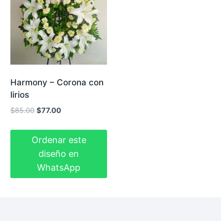
Harmony – Corona con
lirios
El
El
$
85.00
$
77.00
precio
precio
original
actual
Ordenar este
era:
es:
diseño en
$85.00.
$77.00.
WhatsApp