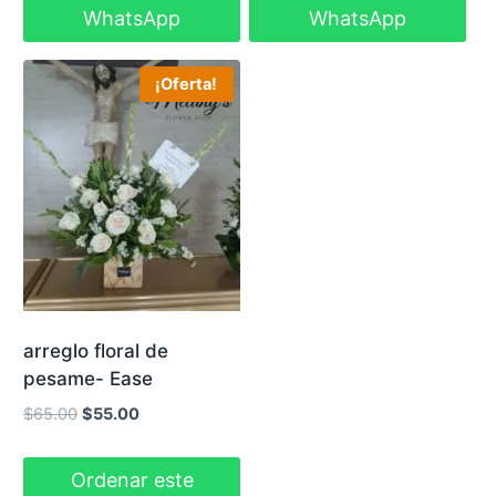
WhatsApp
WhatsApp
¡Oferta!
arreglo floral de
pesame- Ease
El
El
$
65.00
$
55.00
precio
precio
original
actual
Ordenar este
era:
es: