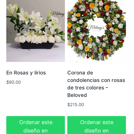
En Rosas y lirios
Corona de
condolencias con rosas
$
90.00
de tres colores –
Beloved
$
215.00
Ordenar este
Ordenar este
diseño en
diseño en