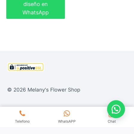
diseño en
$65.00.
$55.00.
WhatsApp
© 2026 Melany's Flower Shop
Telefono
WhatsAPP
Chat