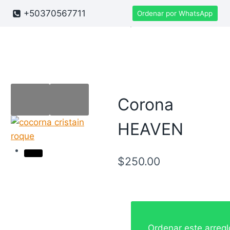
Saltar
+50370567711
Ordenar por WhatsApp
Buscar
al
contenido
Corona
HEAVEN
$
250.00
Ordenar este arreg