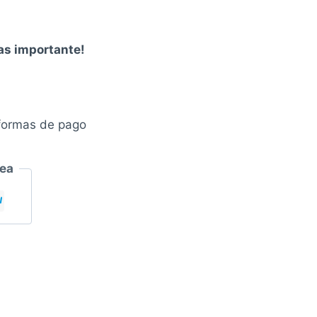
mas importante!
formas de pago
nea