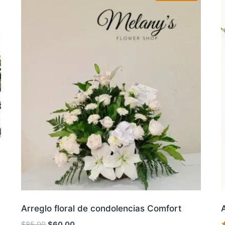
Arreglo floral de condolencias Comfort
El
El
$
85.00
$
60.00