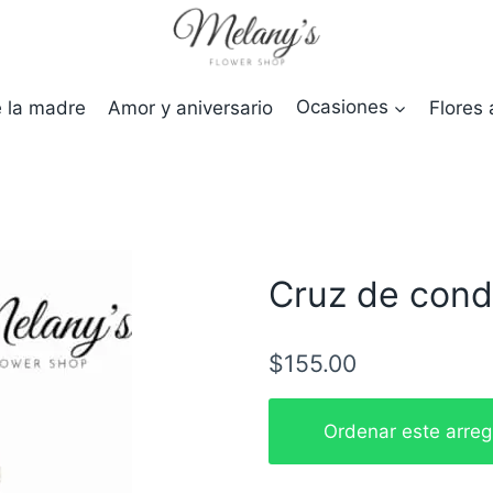
e la madre
Amor y aniversario
Ocasiones
Flores 
Cruz de cond
$
155.00
Cruz
Ordenar este arre
de
condolencias