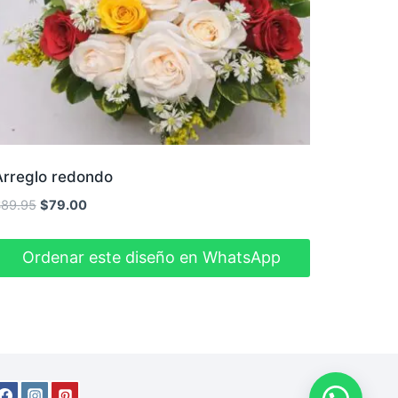
Arreglo redondo
El
El
$
89.95
$
79.00
precio
precio
original
actual
Ordenar este diseño en WhatsApp
era:
es:
$89.95.
$79.00.