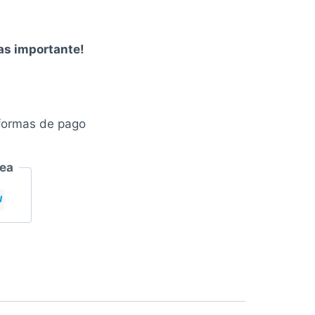
mas importante!
formas de pago
nea