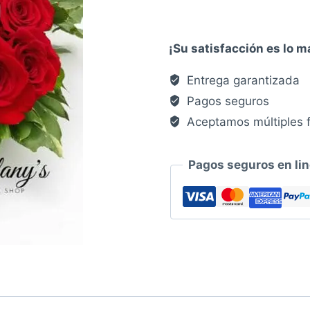
and
white
cantidad
¡Su satisfacción es lo 
Entrega garantizada
Pagos seguros
Aceptamos múltiples 
Pagos seguros en li