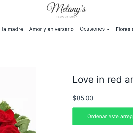
e la madre
Amor y aniversario
Ocasiones
Flores 
Love in red a
$
85.00
Love
Ordenar este arre
in
red