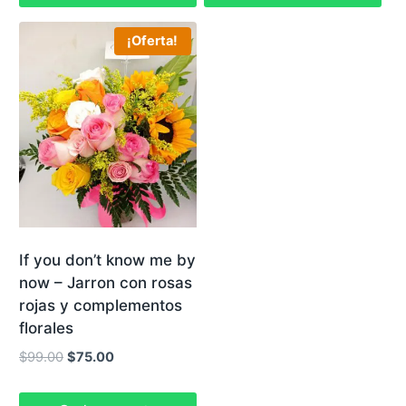
¡Oferta!
If you don’t know me by
now – Jarron con rosas
rojas y complementos
florales
El
El
$
99.00
$
75.00
precio
precio
original
actual