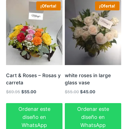
¡Oferta!
¡Oferta!
white roses in large
Cart & Roses – Rosas y
glass vase
carreta
El
El
El
El
$
55.00
$
45.00
$
69.95
$
55.00
precio
precio
precio
precio
original
actual
original
actual
Ordenar este
Ordenar este
era:
es:
era:
es:
diseño en
diseño en
$55.00.
$45.00.
$69.95.
$55.00.
WhatsApp
WhatsApp