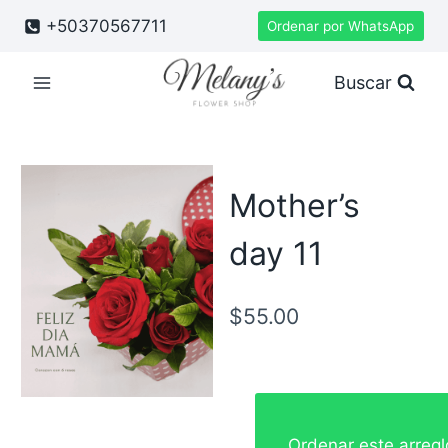
Saltar
+50370567711
Ordenar por WhatsApp
al
contenido
Buscar
Mother’s
day 11
$
55.00
Ordenar este arreg