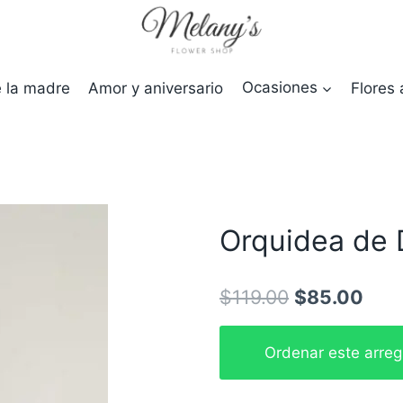
e la madre
Amor y aniversario
Ocasiones
Flores 
Orquidea de 
El
El
$
119.00
$
85.00
precio
prec
Orquidea
Ordenar este arre
original
actu
de
era:
es:
DOS