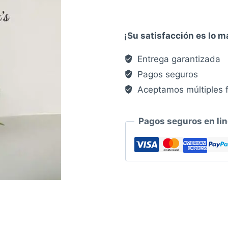
varas
$119.00.
$85.
cantidad
¡Su satisfacción es lo 
Entrega garantizada
Pagos seguros
Aceptamos múltiples 
Pagos seguros en li