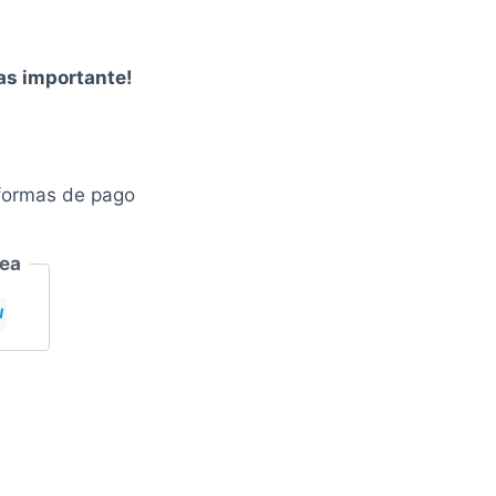
00.
mas importante!
formas de pago
nea