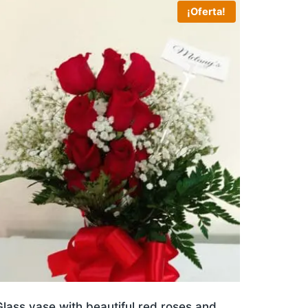
¡Oferta!
lass vase with beautiful red roses and