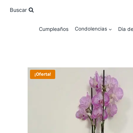
Saltar
Buscar
al
contenido
Cumpleaños
Condolencias
Dia d
¡Oferta!