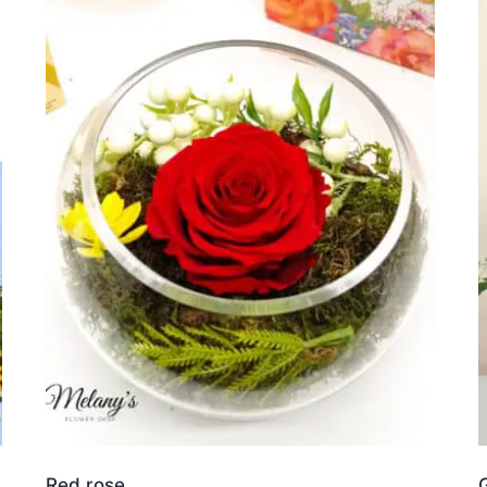
Red rose
G