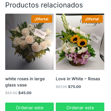
Productos relacionados
¡Oferta!
¡Oferta!
white roses in large
Love in White – Rosas
glass vase
El
El
$
87.00
$
75.00
precio
precio
El
El
$
55.00
$
45.00
original
actual
precio
precio
era:
es:
original
actual
Ordenar este
Ordenar este
$87.00.
$75.00.
era:
es: