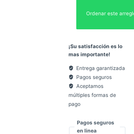
era:
es:
Ordenar este arreg
$95.00.
$75.00
¡Su satisfacción es lo
mas importante!
Entrega garantizada
Pagos seguros
Aceptamos
múltiples formas de
pago
Pagos seguros
en linea