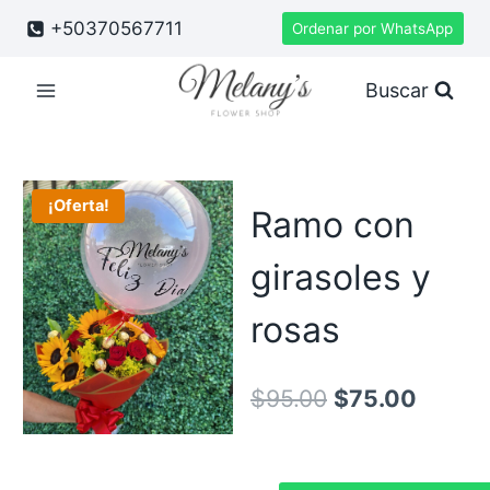
Saltar
+50370567711
Ordenar por WhatsApp
al
contenido
Buscar
¡Oferta!
Ramo con
girasoles y
rosas
El
El
$
95.00
$
75.00
precio
precio
original
actual